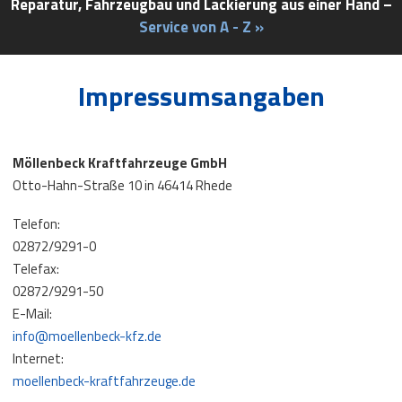
Reparatur, Fahrzeugbau und Lackierung aus einer Hand –
Service von A - Z »
Impressumsangaben
Möllenbeck Kraftfahrzeuge GmbH
Otto-Hahn-Straße 10 in 46414 Rhede
Telefon:
02872/9291-0
Telefax:
02872/9291-50
E-Mail:
info
@
moellenbeck-kfz.de
Internet:
moellenbeck-kraftfahrzeuge.de